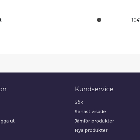
t
104
on
Kundservice
Sök
Senast visade
gga ut
Jämför produkter
Nya produkter