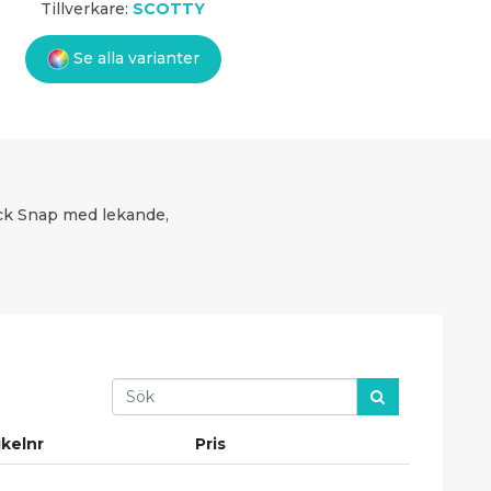
Tillverkare:
SCOTTY
Se alla varianter
lock Snap med lekande,
Search
ikelnr
Pris