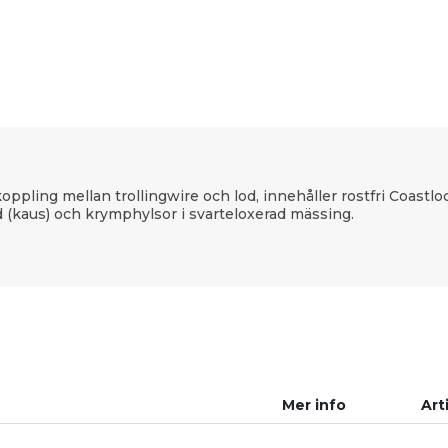
r koppling mellan trollingwire och lod, innehåller rostfri Coast
d (kaus) och krymphylsor i svarteloxerad mässing.
Mer info
Art