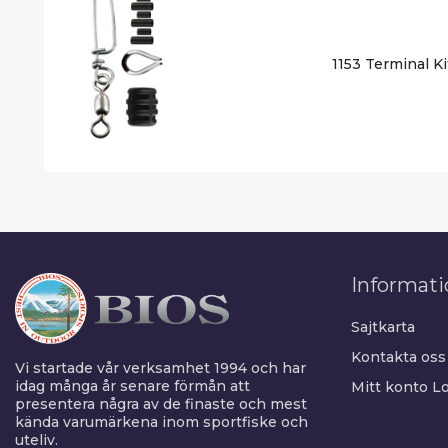
1153 Terminal Ki
Informati
Sajtkarta
Kontakta oss
Vi startade vår verksamhet 1994 och har
idag många år senare förmån att
Mitt konto
Lo
presentera några av de finaste och mest
kända varumärkena inom sportfiske och
uteliv.