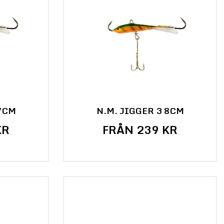
 7CM
N.M. JIGGER 3 8CM
KR
FRÅN 239 KR