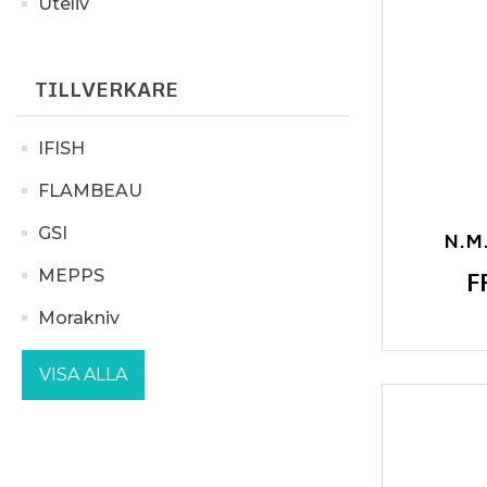
Uteliv
TILLVERKARE
IFISH
FLAMBEAU
GSI
N.M
F
MEPPS
Morakniv
VISA ALLA