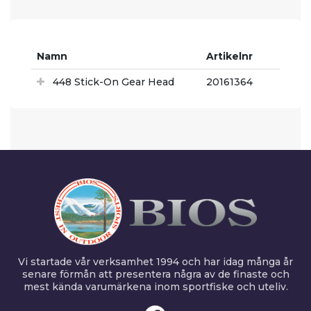
Namn
Artikelnr
448 Stick-On Gear Head
20161364
Vi startade vår verksamhet 1994 och har idag många år
senare förmån att presentera några av de finaste och
mest kända varumärkena inom sportfiske och uteliv.