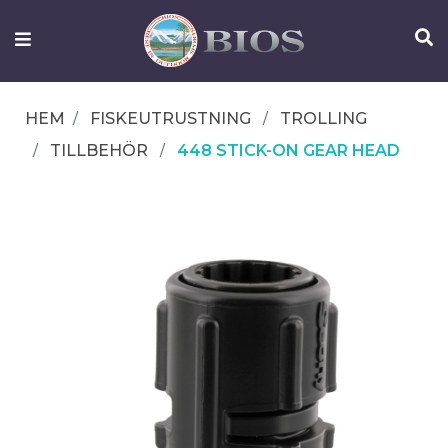
FISKEUTRUSTNING
UTELIV
HEM
FISKEUTRUSTNING
TROLLING
OM
TILLBEHÖR
448 STICK-ON GEAR HEAD
IFISH
KONTAKTA
OSS