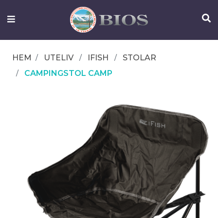
FISKEUTRUSTNING
UTELIV
HEM
UTELIV
IFISH
STOLAR
OM
CAMPINGSTOL CAMP
IFISH
KONTAKTA
OSS