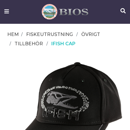
FISKEUTRUSTNING
UTELIV
HEM
FISKEUTRUSTNING
ÖVRIGT
OM
TILLBEHÖR
IFISH CAP
IFISH
KONTAKTA
OSS