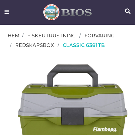
FISKEUTRUSTNING
UTELIV
HEM
FISKEUTRUSTNING
FÖRVARING
OM
REDSKAPSBOX
CLASSIC 6381TB
IFISH
KONTAKTA
OSS