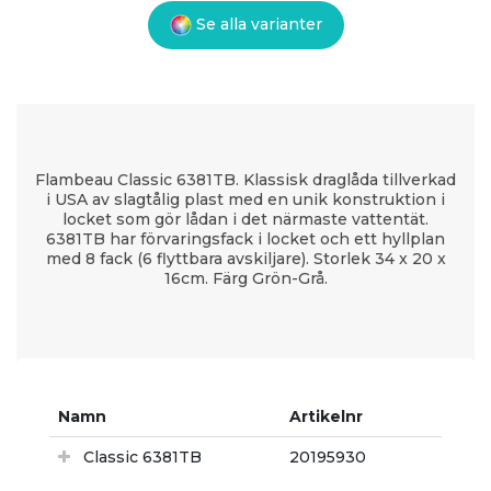
Se alla varianter
Flambeau Classic 6381TB. Klassisk draglåda tillverkad
i USA av slagtålig plast med en unik konstruktion i
locket som gör lådan i det närmaste vattentät.
6381TB har förvaringsfack i locket och ett hyllplan
med 8 fack (6 flyttbara avskiljare). Storlek 34 x 20 x
16cm. Färg Grön-Grå.
Namn
Artikelnr
Classic 6381TB
20195930