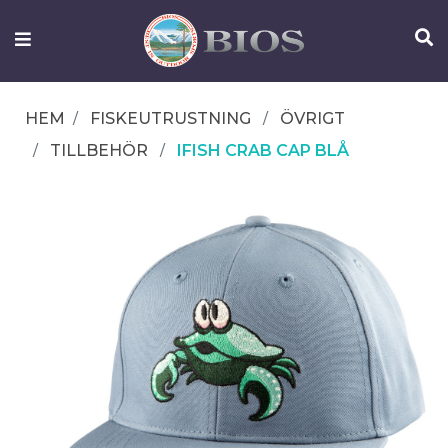
FISKEUTRUSTNING
UTELIV
HEM
FISKEUTRUSTNING
ÖVRIGT
OM
TILLBEHÖR
IFISH CRAB CAP BLÅ
IFISH
KONTAKTA
OSS