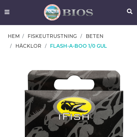
FISKEUTRUSTNING
UTELIV
HEM
FISKEUTRUSTNING
BETEN
OM
HÄCKLOR
FLASH-A-BOO 1/0 GUL
IFISH
KONTAKTA
OSS