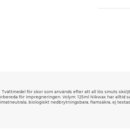
vättmedel för skor som används efter att all lös smuts sköljts
bereda för impregneringen. Volym: 125ml Nikwax har alltid sat
imatneutrala, biologiskt nedbrytningsbara, flamsäkra, ej testa