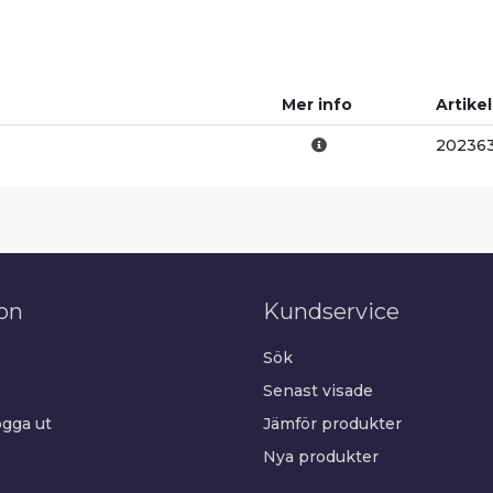
Mer info
Artike
20236
on
Kundservice
Sök
Senast visade
gga ut
Jämför produkter
Nya produkter