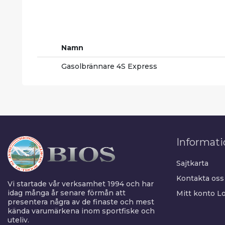
Namn
Gasolbrännare 4S Express
Informati
Sajtkarta
Kontakta oss
Vi startade vår verksamhet 1994 och har
idag många år senare förmån att
Mitt konto
Lo
presentera några av de finaste och mest
kända varumärkena inom sportfiske och
uteliv.