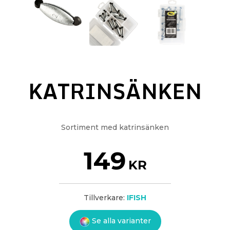
KATRINSÄNKEN
Sortiment med katrinsänken
149
KR
Tillverkare:
IFISH
Se alla varianter