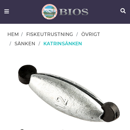
FISKEUTRUSTNING
UTELIV
HEM
FISKEUTRUSTNING
ÖVRIGT
OM
SÄNKEN
KATRINSÄNKEN
IFISH
KONTAKTA
OSS