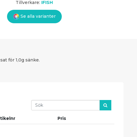
Tillverkare:
IFISH
Se alla varianter
at för 1,0g sänke.
Search
tikelnr
Pris