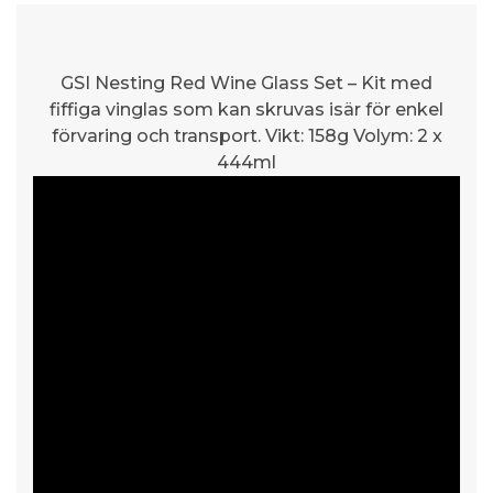
GSI Nesting Red Wine Glass Set – Kit med
fiffiga vinglas som kan skruvas isär för enkel
förvaring och transport. Vikt: 158g Volym: 2 x
444ml