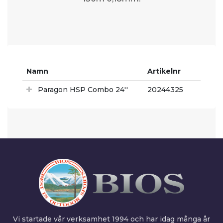
Namn
Artikelnr
Paragon HSP Combo 24''
20244325
Vi startade vår verksamhet 1994 och har idag många år