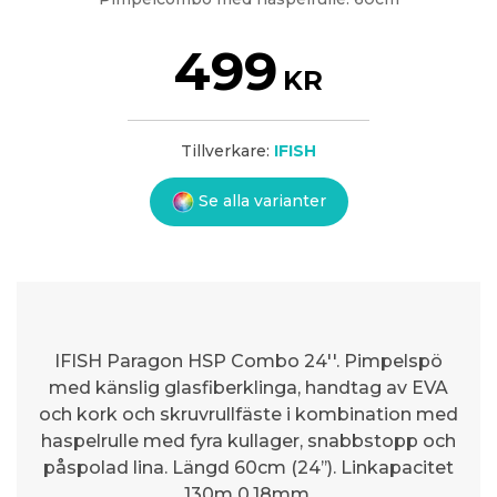
499
KR
Tillverkare:
IFISH
Se alla varianter
IFISH Paragon HSP Combo 24''. Pimpelspö
med känslig glasfiberklinga, handtag av EVA
och kork och skruvrullfäste i kombination med
haspelrulle med fyra kullager, snabbstopp och
påspolad lina. Längd 60cm (24’’). Linkapacitet
130m 0,18mm.