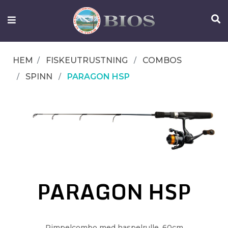
FISKEUTRUSTNING
UTELIV
HEM
FISKEUTRUSTNING
COMBOS
OM
SPINN
PARAGON HSP
IFISH
KONTAKTA
OSS
PARAGON HSP
Pimpelcombo med haspelrulle. 60cm