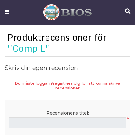
FISKEUTRUSTNING
UTELIV
Produktrecensioner för
OM
Comp L
IFISH
KONTAKTA
Skriv din egen recension
OSS
Du måste logga in/registrera dig för att kunna skriva
recensioner
Recensionens titel:
*