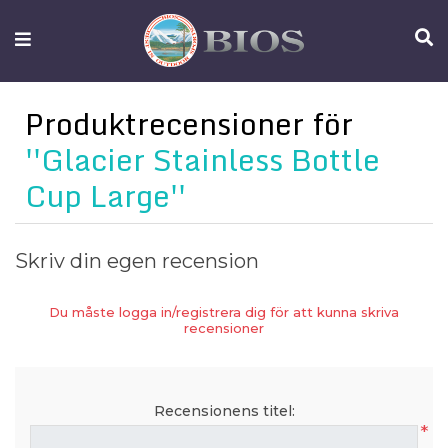
FISKEUTRUSTNING
UTELIV
Produktrecensioner för
OM
Glacier Stainless Bottle
IFISH
Cup Large
KONTAKTA
OSS
Skriv din egen recension
Du måste logga in/registrera dig för att kunna skriva
recensioner
Recensionens titel:
*