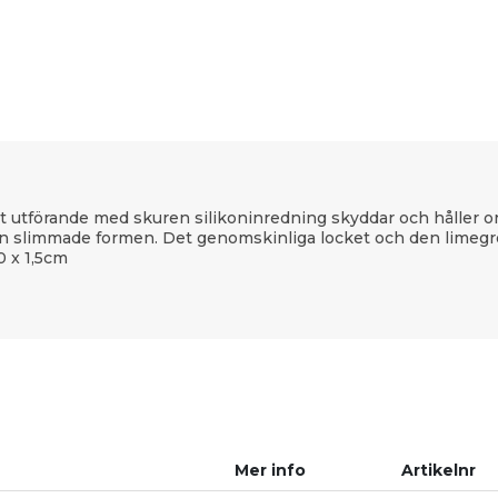
at utförande med skuren silikoninredning skyddar och håller o
en slimmade formen. Det genomskinliga locket och den limegrö
0 x 1,5cm
Mer info
Artikelnr