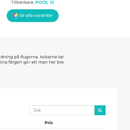
Tillverkare:
POOL 12
Se alla varianter
rdning på flugorna. Askarna tar
na färgen gör att man har bra
Search
Pris