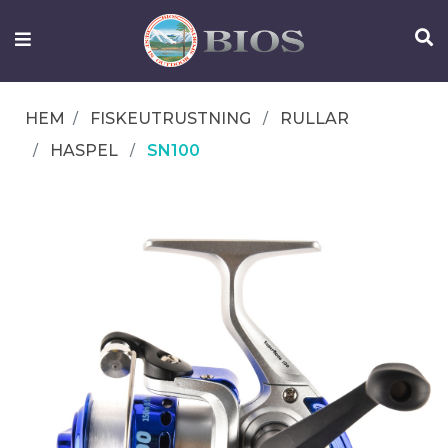
FISKEUTRUSTNING
UTELIV
HEM
FISKEUTRUSTNING
RULLAR
OM
HASPEL
SN100
IFISH
KONTAKTA
OSS