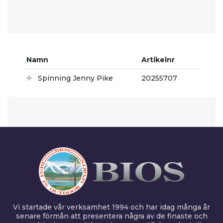
Namn
Artikelnr
Spinning Jenny Pike
20255707
Vi startade vår verksamhet 1994 och har idag många år
senare förmån att presentera några av de finaste och