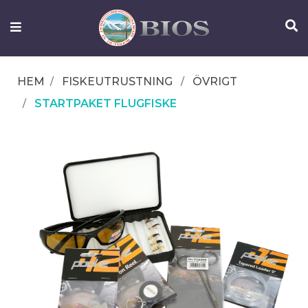
FISKEUTRUSTNING
UTELIV
HEM
FISKEUTRUSTNING
ÖVRIGT
OM
STARTPAKET FLUGFISKE
IFISH
KONTAKTA
OSS