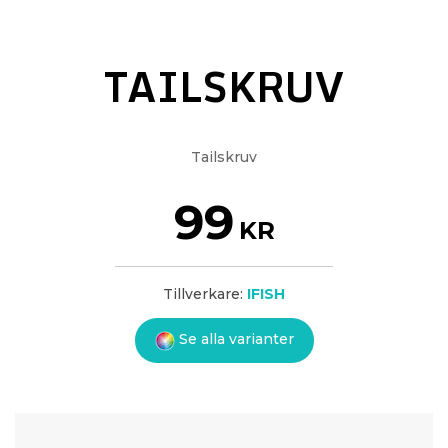
TAILSKRUV
Tailskruv
99
KR
Tillverkare:
IFISH
Se alla varianter