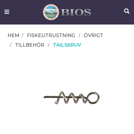
FISKEUTRUSTNING
UTELIV
HEM
FISKEUTRUSTNING
ÖVRIGT
OM
TILLBEHÖR
TAILSKRUV
IFISH
KONTAKTA
OSS