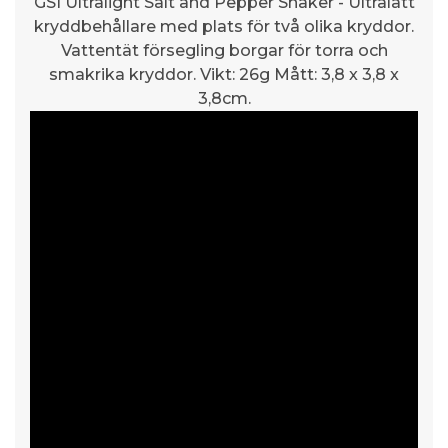
GSI Ultralight Salt and Pepper Shaker - Ultralätt
kryddbehållare med plats för två olika kryddor.
Vattentät försegling borgar för torra och
smakrika kryddor. Vikt: 26g Mått: 3,8 x 3,8 x
3,8cm.