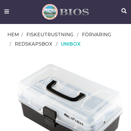
FISKEUTRUSTNING
UTELIV
HEM
FISKEUTRUSTNING
FÖRVARING
OM
REDSKAPSBOX
UNIBOX
IFISH
KONTAKTA
OSS