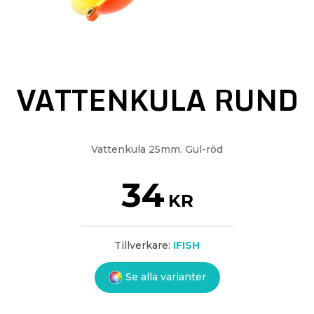
VATTENKULA RUND
Vattenkula 25mm. Gul-röd
34
KR
Tillverkare:
IFISH
Se alla varianter