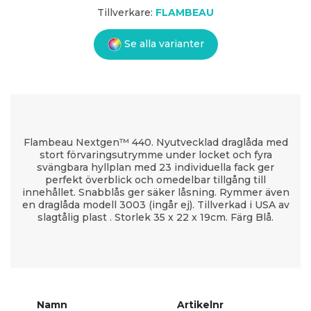
Tillverkare:
FLAMBEAU
Se alla varianter
Flambeau Nextgen™ 440. Nyutvecklad draglåda med
stort förvaringsutrymme under locket och fyra
svängbara hyllplan med 23 individuella fack ger
perfekt överblick och omedelbar tillgång till
innehållet. Snabblås ger säker låsning. Rymmer även
en draglåda modell 3003 (ingår ej). Tillverkad i USA av
slagtålig plast . Storlek 35 x 22 x 19cm. Färg Blå.
Namn
Artikelnr