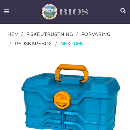
FISKEUTRUSTNING
UTELIV
HEM
FISKEUTRUSTNING
FÖRVARING
OM
REDSKAPSBOX
NEXTGEN
IFISH
KONTAKTA
OSS